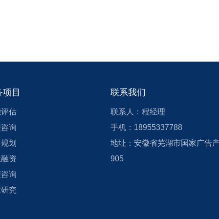
关于我们——信达咨询
务项目
联系我们
汇聚天下智慧，服务创业创新
能评估
联系人：程经理
程咨询
手机：18955337788
信达咨询，始创于2002年9月，拥有工程咨询、节能评估(机
略规划
地址：安徽省芜湖市国家广告
械、电子、纺织、化工、建材、轻工、农业等八大领域)、土地整理
业融资
905
与规划设计等领域专业从业资质与经验沉淀，是中国工程咨询协会理
找不到任何内容
理咨询
事、安徽省工程咨询协会理事单位、安徽省土地规划利用协会会员。
业研究
拥有注册咨询工程师5人，专职能评工程师3人，并与安徽工程大学