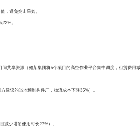
峰值，避免突击采购。
22%。
共享资源（如某集团将5个项目的高空作业平台集中调度，租赁费用减
方建议的当地预制构件厂，物流成本下降35%）。
目减少塔吊使用时长27%）。