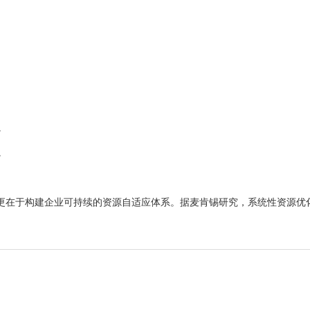
。
。
。
更在于构建企业可持续的资源自适应体系。据麦肯锡研究，系统性资源优化