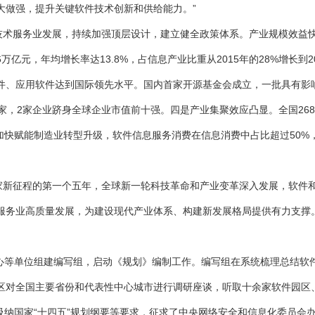
大做强，提升关键软件技术创新和供给能力。”
术服务业发展，持续加强顶层设计，建立健全政策体系。产业规模效益
.16万亿元，年均增长率达13.8%，占信息产业比重从2015年的28%增
件、应用软件达到国际领先水平。国内首家开源基金会成立，一批具有影
家，2家企业跻身全球企业市值前十强。四是产业集聚效应凸显。全国268
件加快赋能制造业转型升级，软件信息服务消费在信息消费中占比超过50
新征程的第一个五年，全球新一轮科技革命和产业变革深入发展，软件
服务业高质量发展，为建设现代产业体系、构建新发展格局提供有力支撑
等单位组建编写组，启动《规划》编制工作。编写组在系统梳理总结软件
区对全国主要省份和代表性中心城市进行调研座谈，听取十余家软件园区、
吸纳国家“十四五”规划纲要等要求，征求了中央网络安全和信息化委员会